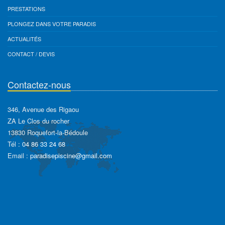
PRESTATIONS
PLONGEZ DANS VOTRE PARADIS
ACTUALITÉS
CONTACT / DEVIS
Contactez-nous
346, Avenue des Rigaou
ZA Le Clos du rocher
13830 Roquefort-la-Bédoule
Tél :
04 86 33 24 68
Email :
paradisepiscine@gmail.com