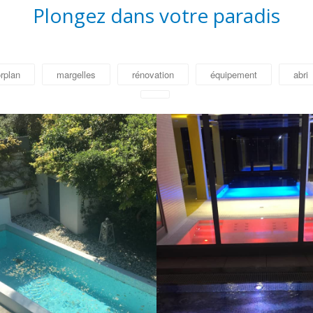
Plongez dans votre paradis
rplan
margelles
rénovation
équipement
abri