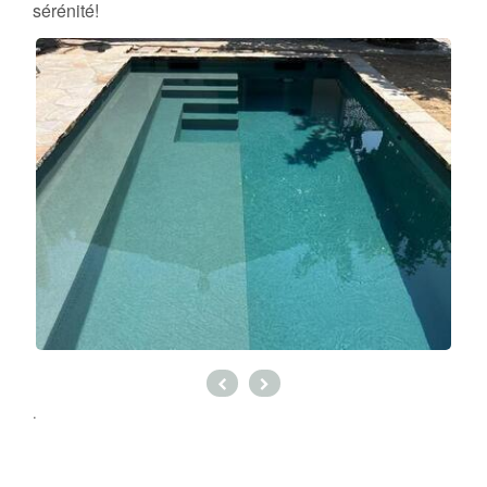
sérénité!
.