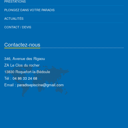
PRESTATIONS
PLONGEZ DANS VOTRE PARADIS
ACTUALITÉS
CONTACT / DEVIS
Contactez-nous
346, Avenue des Rigaou
ZA Le Clos du rocher
13830 Roquefort-la-Bédoule
Tél :
04 86 33 24 68
Email :
paradisepiscine@gmail.com