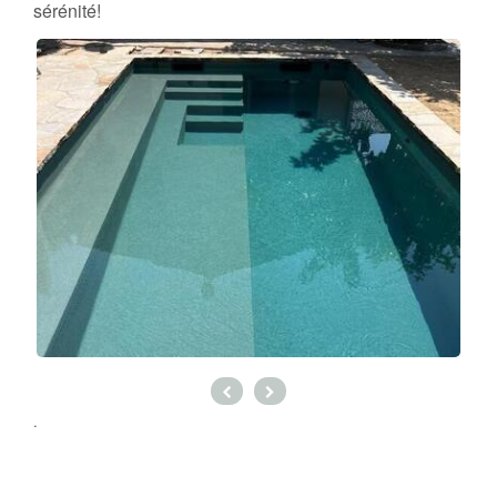
sérénité!
.