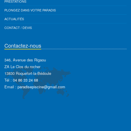
PRESTATIONS
PLONGEZ DANS VOTRE PARADIS
ACTUALITÉS
CONTACT / DEVIS
Contactez-nous
346, Avenue des Rigaou
ZA Le Clos du rocher
13830 Roquefort-la-Bédoule
Tél :
04 86 33 24 68
Email :
paradisepiscine@gmail.com