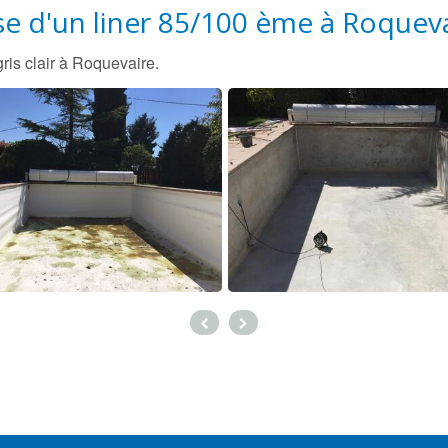
e d'un liner 85/100 ème à Roquev
is clair à Roquevaire.