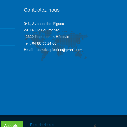
Contactez-nous
346, Avenue des Rigaou
ZA Le Clos du rocher
13830 Roquefort-la-Bédoule
Tél :
04 86 33 24 68
Email :
paradisepiscine@gmail.com
Plus de détails
Accepter