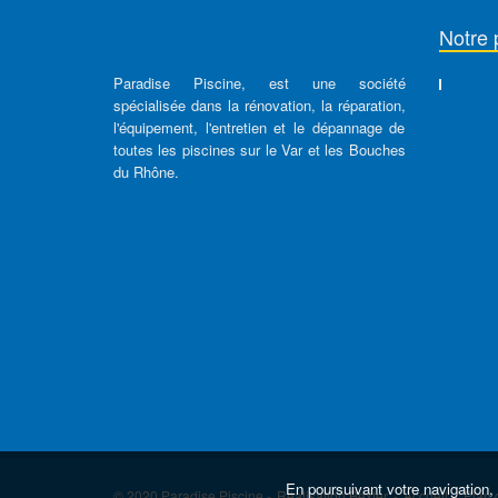
Notre 
Paradise Piscine, est une société
spécialisée dans la rénovation, la réparation,
l'équipement, l'entretien et le dépannage de
toutes les piscines sur le Var et les Bouches
du Rhône.
En poursuivant votre navigation, 
© 2020 Paradise Piscine -
Réalisation Bexter
-
Accueil
-
Plan 