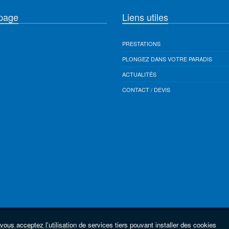
page
Liens utiles
PRESTATIONS
PLONGEZ DANS VOTRE PARADIS
ACTUALITÉS
CONTACT / DEVIS
vous acceptez l'utilisation de services tiers pouvant installer des cookies
du site
-
Mentions légales