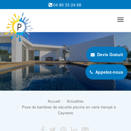
04 86 33 24 68
Tog
navi
Devis Gratuit
Appelez-nous
Accueil
Actualites
Pose de barrières de sécurité piscine en verre trempé à
Ceyreste