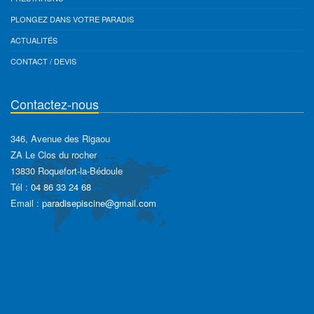
PLONGEZ DANS VOTRE PARADIS
ACTUALITÉS
CONTACT / DEVIS
Contactez-nous
346, Avenue des Rigaou
ZA Le Clos du rocher
13830 Roquefort-la-Bédoule
Tél :
04 86 33 24 68
Email :
paradisepiscine@gmail.com