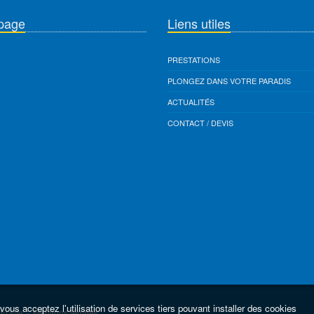
page
Liens utiles
PRESTATIONS
PLONGEZ DANS VOTRE PARADIS
ACTUALITÉS
CONTACT / DEVIS
vous acceptez l'utilisation de services tiers pouvant installer des cookies
du site
-
Mentions légales