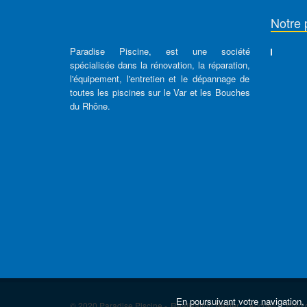
Notre 
Paradise Piscine, est une société
spécialisée dans la rénovation, la réparation,
l'équipement, l'entretien et le dépannage de
toutes les piscines sur le Var et les Bouches
du Rhône.
En poursuivant votre navigation, 
© 2020 Paradise Piscine -
Réalisation Bexter
-
Accueil
-
Plan 