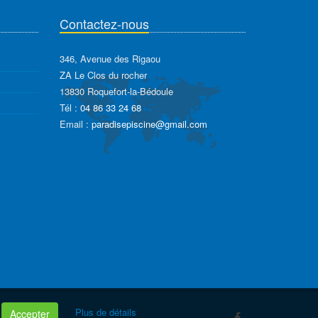
Contactez-nous
346, Avenue des Rigaou
ZA Le Clos du rocher
13830 Roquefort-la-Bédoule
Tél :
04 86 33 24 68
Email :
paradisepiscine@gmail.com
Plus de détails
Accepter